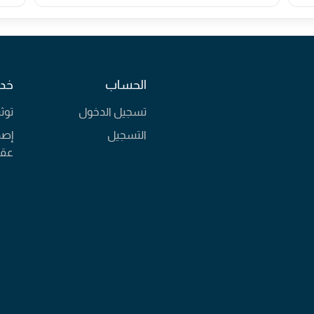
الحساب
خدم
تسجيل الدخول
توث
التسجيل
إصد
عقا