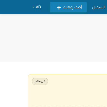
التسجيل
أضف إعلانك
AR
غير متاح