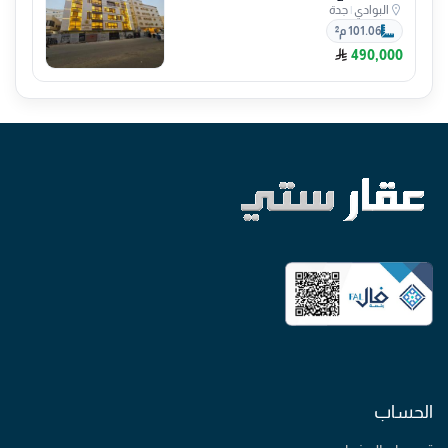
البوادي
|
جدة
101.06 م²
490,000
الحساب