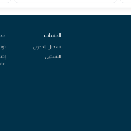
الحساب
خدم
تسجيل الدخول
توث
التسجيل
إصد
عقا