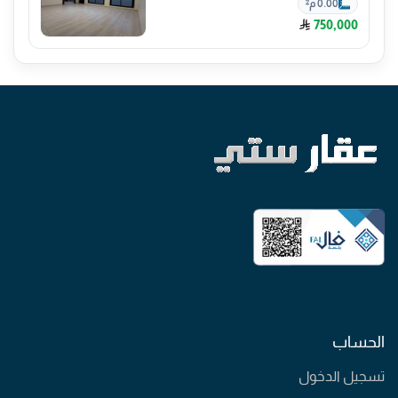
0.00 م²
750,000
الحساب
تسجيل الدخول