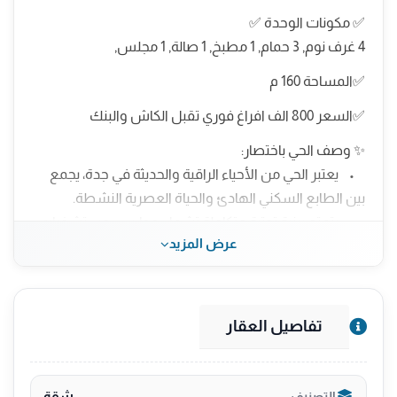
✅ مكونات الوحدة ✅
4 غرف نوم, 3 حمام, 1 مطبخ, 1 صالة, 1 مجلس,
✅المساحة 160 م
✅السعر 800 الف افراغ فوري تقبل الكاش والبنك
✨ وصف الحي باختصار:
• يعتبر الحي من الأحياء الراقية والحديثة في جدة، يجمع
بين الطابع السكني الهادئ والحياة العصرية النشطة.
• يتمتع ببنية تحتية متكاملة تشمل مدارس، مستشفيات،
عرض المزيد
أسواق، ومرافق خدمية متنوعة.
• يضم شوارع رئيسية مهمة مثل شارع حراء وشارع
النعيم، وهما من أكثر الشوارع الحيوية بالمنطقة.
• يقع بالقرب من معالم بارزة مثل مول العرب، سوق حراء
تفاصيل العقار
الدولي، وعدد من المجمعات التجارية والمطاعم العالمية
والمحلية.
• الحي مناسب للعائلات، كونه يجمع بين الهدوء السكني
شقة
التصنيف