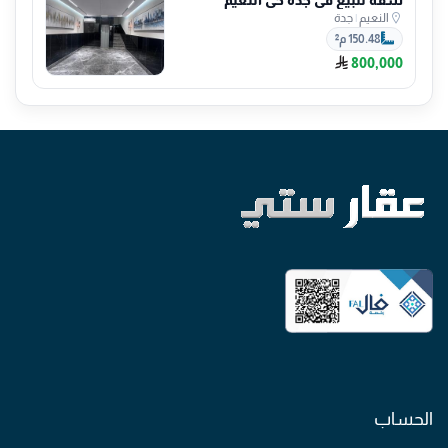
النعيم
|
جدة
150.48 م²
800,000
الحساب