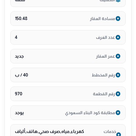
وتوافر جميع احتياجات الحياة اليومية على مقربة.
• يوجد فيه حدائق ومناطق ترفيهية، مما يجعله خياراً
150.48
مساحة العقار
مناسباً للباحثين عن الراحة والرفاهية.
باختصار، حي النعيم هو حي حديث، متكامل الخدمات، قريب
4
عدد الغرف
من المولات الكبرى، والمراكز الحيوية، مما يجعله من أكثر
الأحياء طلباً للسكن في جدة
جديد
عمر العقار
لتواصل 0530089755
40 / ب
رقم المخطط
970
رقم القطعة
يوجد
مطابقة كود البناء السعودي
كهرباء,مياه,صرف صحي,هاتف,ألياف
خدمات