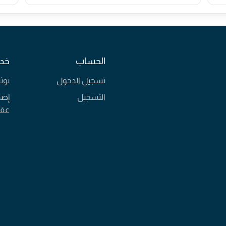
الحساب
خدم
تسجيل الدخول
توث
التسجيل
إصد
عقا