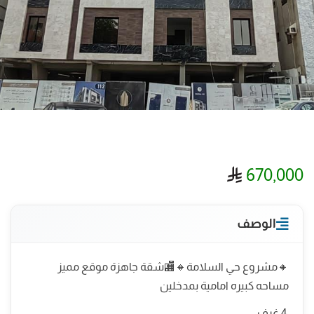
ريال سعودي
670,000
الوصف
🔸مشروع حي السلامة🔸🏬شقة جاهزة موقع مميز
مساحه كبيره امامية بمدخلين
4 غرف