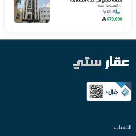
السلامة
|
جدة
121.25 م²
670,000
الحساب