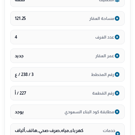
▫️بالقرب من مرافق تعليمية
🟦ضـــمــانــات الـمـشـروع
121.25
مساحة العقار
( 25 )سنــة افـيـاش وقـواطـع
( 25 )سنــوات ضـد الـعـيـوب الخـفـيه
4
عدد الغرف
( 3)سباكه وكهرباء غير الاستهلاكيه
لتواصــــــــل 0530089755
جديد
عمر العقار
3 / 238 / ع
رقم المخطط
227 / أ
رقم القطعة
يوجد
مطابقة كود البناء السعودي
كهرباء,مياه,صرف صحي,هاتف,ألياف
خدمات