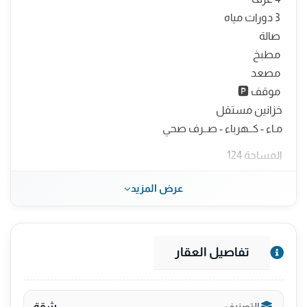
3 دورات مياه
صالة
مطبخ
مصعد
موقف 🅿️
خزانين مستقل
مـاء - كــهرباء - صــرف صحي
المساحة 124
السعر 670 الف للكاش والبنك
عرض المزيد
———————————
🟩 مزايا المشروع :
▫️دخول ذكي
تفاصيل العقار
▫️قريبة من الخدمات
▫️قريبة من المطار
▫️قريبة جدا من الاسواق وسط جده
شقة
التصنيف