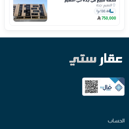
النعيم
|
جدة
130.44 م²
750,000
الحساب