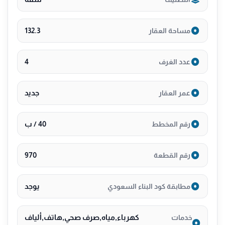
25 سنة على الكهرباء.
15 سنة على السباكة.
132.3
مساحة العقار
ضمان العزل المائي والحراري.
🔑 السعر 750 ألف أفراغ فوري تقبل الكاش والبنك
4
عدد الغرف
المساحة 136 م
جديد
عمر العقار
📞 للتواصل والاستفسار، اتصل الآن 0530089755
40 / ب
رقم المخطط
970
رقم القطعة
يوجد
مطابقة كود البناء السعودي
كهرباء,مياه,صرف صحي,هاتف,ألياف
خدمات