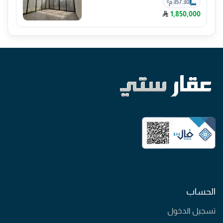
357.30 م²
1,850,000
الحساب
تسجيل الدخول