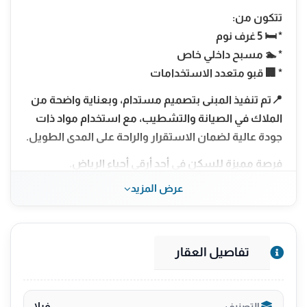
تتكون من:
* 🛏️ 5 غرف نوم
* 🏊 مسبح داخلي خاص
* 🏢 قبو متعدد الاستخدامات
📍تم تنفيذ المبنى بتصميم مستدام، وبعناية واضحة من
الملاك في الصيانة والتشطيب، مع استخدام مواد ذات
جودة عالية لضمان الاستقرار والراحة على المدى الطويل.
فرصة مميزة للسكن في أحد أرقى أحياء الرياض.
عرض المزيد
📞 للتواصل أو معاينة العقار، يسعدنا خدمتك.
0553875333
تفاصيل العقار
فيلا
التصنيف