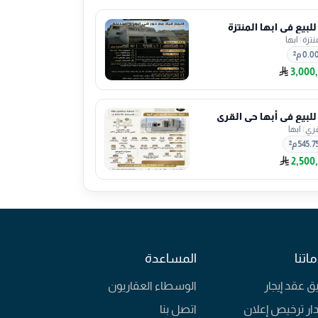
للبيع في ابها المنتزة
نتزة
|
ابها
0.0 م²
3,000
 للبيع في أبها حي القري
قري
|
ابها
545.7 م²
2,500
اتنا
المساعدة
يق عقد إيجار
الوسطاء العقاريون
ار ترخيص إعلان
اتصل بنا