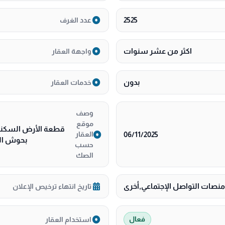
2525
عدد الغرف
اكثر من عشر سنوات
واجهة العقار
بدون
خدمات العقار
وصف
موقع
قطعة الأرض السكني
06/11/2025
العقار
بحوش الو
حسب
الصك
منصات التواصل الإجتماعي,أخرى
تاريخ انتهاء ترخيص الإعلان
استخدام العقار
فعال