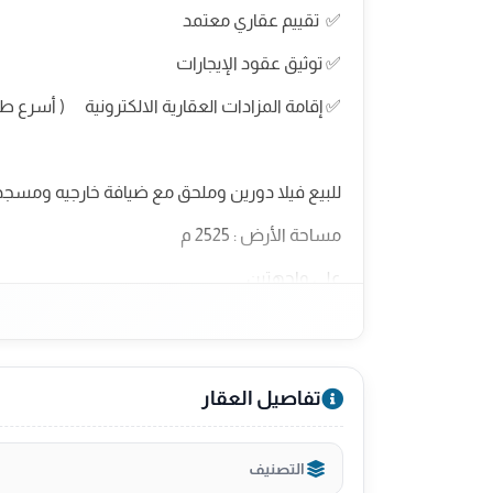
✅ تقييم عقاري معتمد
✅ توثيق عقود الإيجارات
✅ إقامة المزادات العقارية الالكترونية ( أسرع طر
للبيع فيلا دورين وملحق مع ضيافة خارجيه ومسجد 
مساحة الأرض : 2525 م
على واجهتين
الأرض مسوره بسور ارتفاع 3 م لها بوابتين
الفيلا مؤجرة على مدرسه حكومية في السنه بـ 160,000 ريال (العقد يتجدد سنوي)
تفاصيل العقار
السعر : 3,000,000 ريال
عقد وساطه رقم :
6200710508
التصنيف
إعلان عقاري رقم :
7200751974