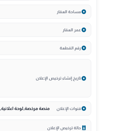
للتواصل عبدالله العكاسي (أبو بدر) :
مساحة العقار
0537404020
عمر العقار
اضغط للمحادثة الفورية على الواتساب :
https://wa.me/966537404020
رقم القطعة
تاريخ إنشاء ترخيص الإعلان
منصة مرخصة,لوحة اعلانية,
قنوات الإعلان
حالة ترخيص الإعلان