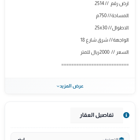
ارض رقم // 2514
المساحة// 750م
الاطوال// 25x30
الواجهة// شرق شارع 18
السعر // 2000﷼ للمتر
===========================
يوجد لدينا عروض أخرى مساحات مختلفة وأسعار مناسبة
عرض المزيد
سكني واستثماري متعدد الأدوار
للتواصل : 0544117740
تفاصيل العقار
ارض
التصنيف