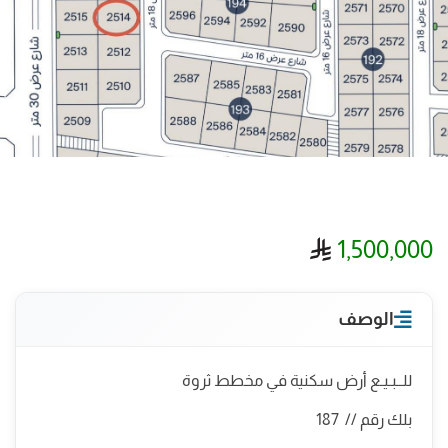
ريال سعودي
1,500,000
الوصف
للــبـيـع أرض سكنية في مخطط ثروة
بلك رقم // 187