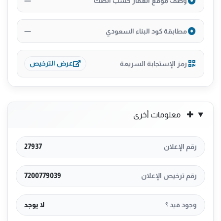
—
وصف موقع العقار حسب الصك
—
مطابقة كود البناء السعودي
رمز الإستجابة السريعة
عرض الترخيص
معلومات أخرى
رقم الإعلان
27937
رقم ترخيص الإعلان
7200779039
وجود قيد ؟
لا يوجد