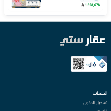
1,658,678
الحساب
تسجيل الدخول
التسجيل