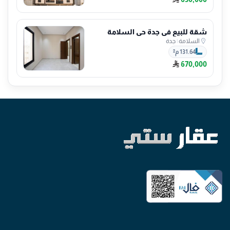
شقة للبيع في جدة حي السلامة
السلامة
|
جدة
131.64 م²
670,000