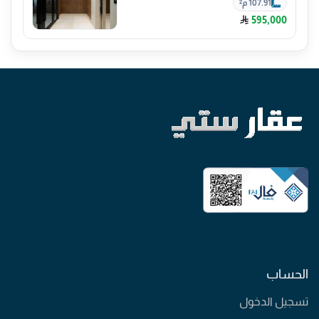
107.91 م²
595,000
الحساب
تسجيل الدخول