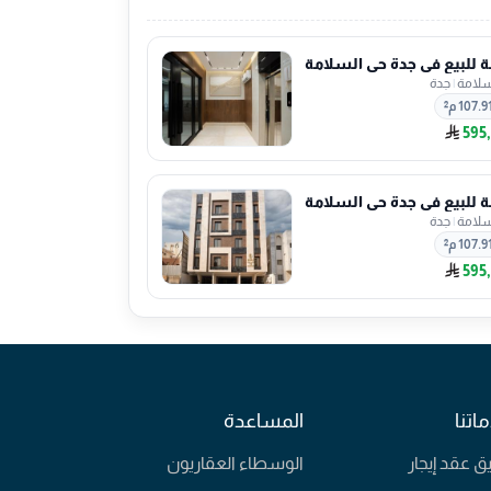
للبيع في جدة حي السلامة
سلامة
|
جدة
107.9 م²
595
للبيع في جدة حي السلامة
سلامة
|
جدة
107.9 م²
595
اتنا
المساعدة
يق عقد إيجار
الوسطاء العقاريون