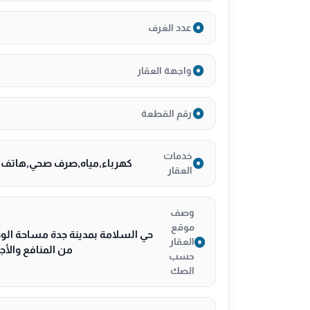
عدد الغرف
واجهة العقار
للــــــــتواصل 0530089755
رقم القطعة
خدمات
كهرباء,مياه,صرف صحي,هاتف,أ
العقار
وصف
موقع
العقار
من المنافع والأجزاء 
حسب
الصك