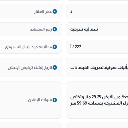
3
عمر العقار
شمالية شرقية
رقم المخطط
227 / أ
مطابقة كود البناء السعودي
لياف ضوئية,تصريف الفيضانات
تاريخ إنشاء ترخيص الإعلان
حي السلامة بمدينة جدة مساحة الوحدة من الأرض 29.25 متر وتختص
قنوات الإعلان
المشتركة بمساحة 59.69 متر