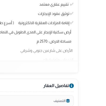
✅ تقييم عقاري معتمد
✅ توثيق عقود الإيجارات
✅ إقامة المزادات العقارية الالكترونية ( أسرع طر
أرض سكنية للإيجار على المدى الطويل في النما
مساحة الارض : 2570 م
الأرض على شارعين جنوبي وشرقي
الخدمات متوفرة بالحي
الإيجار السنوي : 50,115 ريال
رخصة فال : 1200006125
تفاصيل العقار
ترخيص الإعلان : 7200806117
ابو مشاري لمزيد من الاستفسارات
التصنيف
0555754441