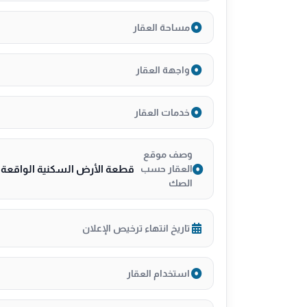
اضغط للمحادثة الفورية على الواتساب
مساحة العقار
wa.me/966555754441
واجهة العقار
خدمات العقار
وصف موقع
قطعة الأرض السكنية الواقعة ب
العقار حسب
الصك
تاريخ انتهاء ترخيص الإعلان
استخدام العقار