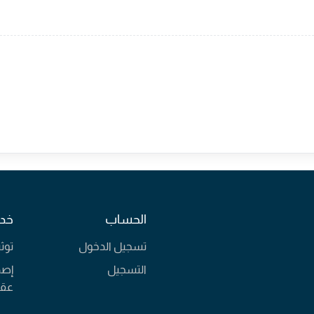
الحساب
خدم
تسجيل الدخول
توث
التسجيل
إصد
عقا