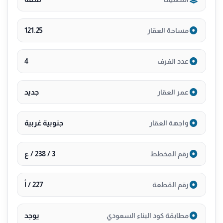
المساحة 124 م
السعر يبدأ من 650 ألف افراغ فوري تقبل البنك
121.25
مساحة العقار
للتواصل والاستفسار، احجز موعدك الآن! 0530089755
4
عدد الغرف
جديد
عمر العقار
جنوبية غربية
واجهة العقار
3 / 238 / ع
رقم المخطط
227 / أ
رقم القطعة
يوجد
مطابقة كود البناء السعودي