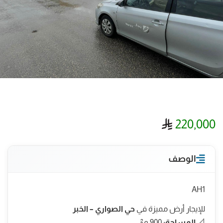
ريال سعودي
220,000
الوصف
AH1
للإيجار أرض مميزة في
حي الصواري – الخبر
📐
المساحة:
900 م²