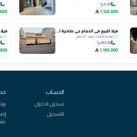
0.00 م²
0
,000
1,120,000
فيلا للبيع في الدمام حي ضاحية الملك فهد
ضاحية الملك فهد
|
الدمام
ضا
482.50 م²
0
,000
1,100,000
الحساب
خدم
تسجيل الدخول
توث
التسجيل
إصد
عقا