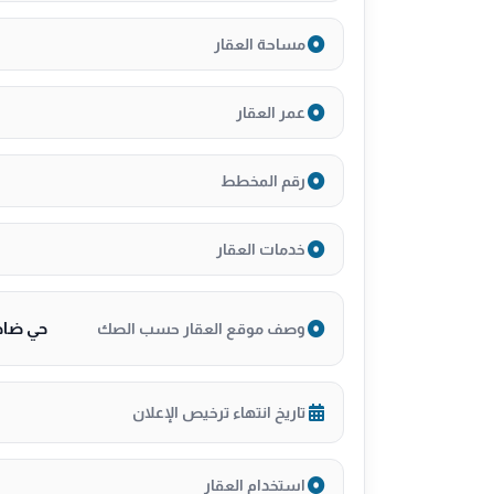
*-ضمان على خزانات المياة ١٠ سنوات *
*- على الكود السعودي تأمين التعاونية*
مساحة العقار
*- ضمان على الهيكل الانشائي من مكتب هندسي
عمر العقار
للتواصل:
0599845488
رقم المخطط
خدمات العقار
حي ضاحي
وصف موقع العقار حسب الصك
تاريخ انتهاء ترخيص الإعلان
استخدام العقار