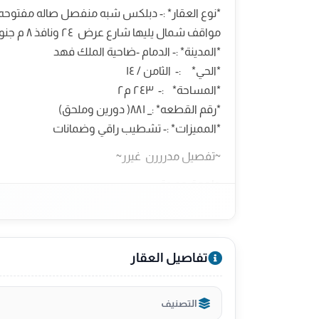
*نوع العقار* :- دبلكس شبه منفصل صاله مفتوحه
مواقف شمال يليها شارع عرض ٢٤ ونافذ ٨ م جنوب
*المدينة* :- الدمام -ضاحية الملك فهد
*الحي* :- الثامن / ١٤
*المساحة* :- ٢٤٣ م٢
*رقم القطعه* :_ ٨٨١( دورين وملحق)
*المميزات* :- تشطيب راقي وضمانات
~تفصيل مدرررن غيرر~
واجهة جديدة
*-السطح مبلط*
*-يوجد مدخنة بالمطبخ *
*- بانيو كبير في حمام الماستر
تفاصيل العقار
*- يوجد جلسه في السطح *
*-ضمان على الكهرباء والسباكة
التصنيف
*-ضمان على باب الكراج