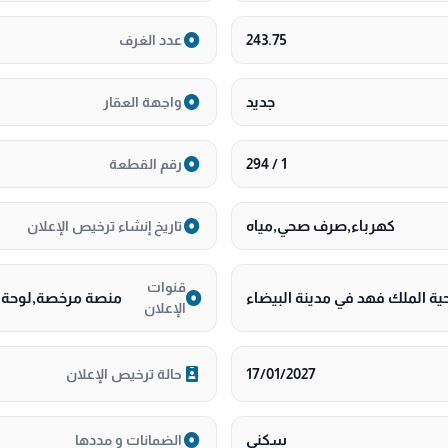
243.75
عدد الغرف
 معتمد *
جديد
واجهة العقار
1 / 294
رقم القطعة
كهرباء,صرف صحي,مياه
تاريخ إنشاء ترخيص الإعلان
قنوات
ة الملك فهد في مدينة البيضاء
منصة مرخصة,لوحة اع
الإعلان
17/01/2027
حالة ترخيص الإعلان
سكني
الضمانات و مددها