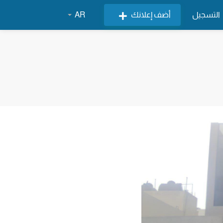
التسجيل
أضف إعلانك
AR