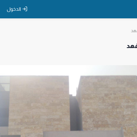
الدخول
هد
فهد