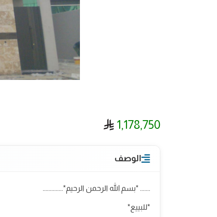
ريال سعودي
1,178,750
الوصف
....... *بسم الله الرحمن الرحيم*..............
*للبييع*