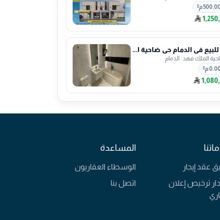
500.0 م²
1,250
فيلا للبيع في الدمام حي ضاحية الملك فهد
حية الملك فهد
|
الدمام
0.0 م²
1,080
اتنا
المساعدة
يق عقد إيجار
الوسطاء العقاريون
ار ترخيص إعلان
اتصل بنا
ري