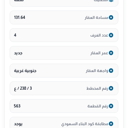
🛡 الضمانات:
ضمان الهيكل الإنشائي
ضمان السباكة والكهرباء
131.64
مساحة العقار
ضمان العزل المائي والحراري
📞 للتواصل والاستفسار وحجز المعاينة 0530089755
4
عدد الغرف
جديد
عمر العقار
جنوبية غربية
واجهة العقار
3 / 238 / ع
رقم المخطط
563
رقم القطعة
يوجد
مطابقة كود البناء السعودي