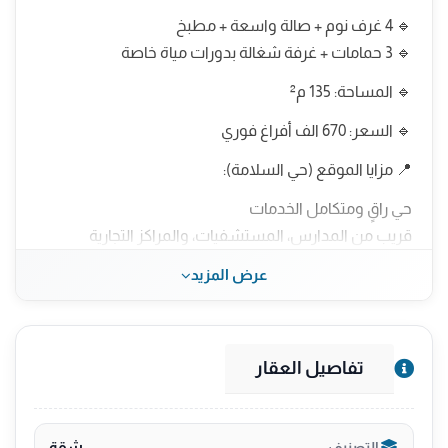
🔹 4 غرف نوم + صالة واسعة + مطبخ
🔹 3 حمامات + غرفة شغالة بدورات مياة خاصة
🔹 المساحة: 135 م²
🔹 السعر: 670 الف أفراغ فوري
📍 مزايا الموقع (حي السلامة):
حي راقٍ ومتكامل الخدمات
قريب من المدارس، المستشفيات، والمراكز التجارية
موقع استراتيجي وسهولة وصول للطرق الرئيسية
عرض المزيد
🏢 مميزات المشروع:
تصميم عصري وتشطيبات عالية الجودة
مساحات عملية تناسب العائلات
تفاصيل العقار
مصعد ومواقف سيارات
عدادات مستقلة
شقة
التصنيف