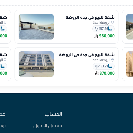
شقة للبيع في جدة الروضة
شقة 
الروضة
|
جدة
ال
157.26 م²
1
,000
980,000
شقة للبيع في جدة حي الروضة
شقة 
الروضة
|
جدة
ال
153.21 م²
0
,000
870,000
الحساب
خدم
تسجيل الدخول
توث