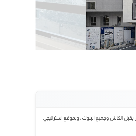
فوري جاهز للسكن يقبل الكاش وجميع البنوك ، وبموقع استراتيجي