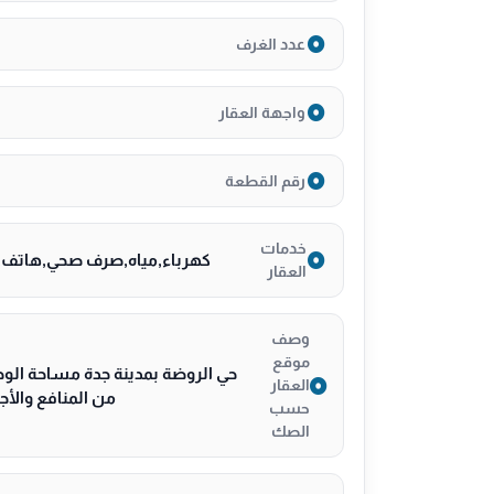
20 سنة على القواطع والأفياش
عدد الغرف
سنتان على الصيانة لأعمال الكهرباء والسباكة
سنة اتحاد ملاك مجانية
واجهة العقار
ضمان العزل المائي والحراري
لتواصل 0530089755
رقم القطعة
خدمات
كهرباء,مياه,صرف صحي,هاتف,أ
العقار
وصف
موقع
العقار
من المنافع والأجزاء 
حسب
الصك