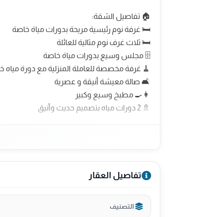
🏠 تفاصيل الشقة:
🛏️ غرفة نوم رئيسية مريحة بدورات مياة خاصة
🛏️ ثلاث غرف نوم مثالية للعائلة
🗄️ مجلس وسيع بدورات مياة خاصة
🧹 غرفة مخصصة للعاملة المنزلية مع دورة مياه خ
🛋️ صالة معيشة أنيقة و عصرية
👩‍🍳 مطبخ وسيع وكبير
🚿 2 دورات مياه بتصميم حديث وأنيق
🟩 المساحة 178 م
🟦 السعر مليون وخمسين الف
تفاصيل العقار
الضمانات:
تأمين ضد العيوب الخفية
ضمانات شاملة على المبنى حتى 25 سنة
التصنيف
20 سنة ضد العيوب الإنشائية