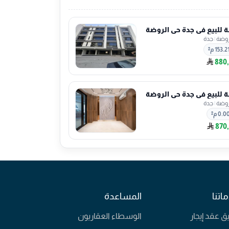
للبيع في جدة حي الروضة
روضة
|
جدة
153.2 م²
880
للبيع في جدة حي الروضة
روضة
|
جدة
0.0 م²
870
اتنا
المساعدة
يق عقد إيجار
الوسطاء العقاريون