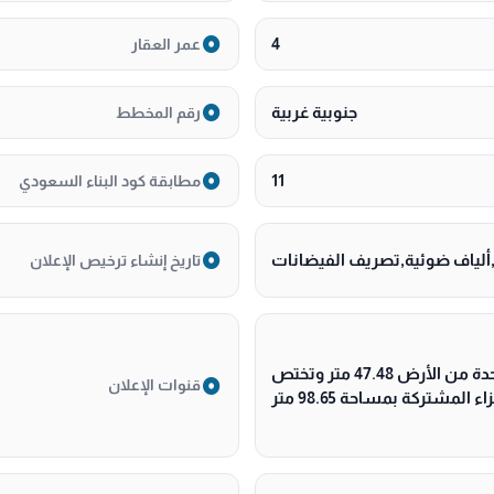
4
عمر العقار
جنوبية غربية
رقم المخطط
11
مطابقة كود البناء السعودي
لياف ضوئية,تصريف الفيضانات
تاريخ إنشاء ترخيص الإعلان
حي الروضة بمدينة جدة مساحة الوحدة من الأرض 47.48 متر وتختص
قنوات الإعلان
المشتركة بمساحة 98.65 متر