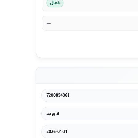
فعال
—
7200854361
لا يوجد
2026-01-31