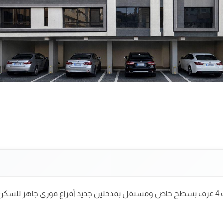
شقق تمليك للبيع في جدة حي الروضة ملحق روف 4 غرف بسطح خاص ومستقل بمدخلين جديد أفراغ 