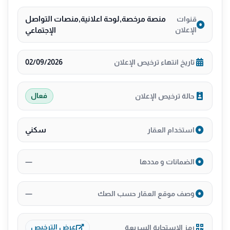
منصة مرخصة,لوحة اعلانية,منصات التواصل
قنوات
الإعلان
الإجتماعي
02/09/2026
تاريخ انتهاء ترخيص الإعلان
حالة ترخيص الإعلان
فعال
سكني
استخدام العقار
—
الضمانات و مددها
—
وصف موقع العقار حسب الصك
رمز الإستجابة السريعة
عرض الترخيص