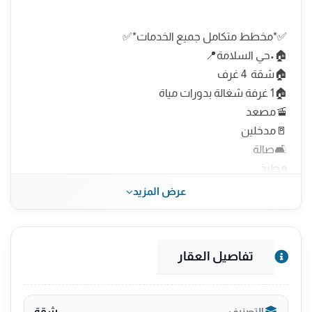
✅*مخطط متكامل جميع الخدمات*✅
🏠•حي السلامة📍
🏠شقة 4 غرف
🏠1 غرفة شغالة بدورات مياة
🚡مصعد
🚪مدخلين
🛋️صالة
مطبخ
🍽️ 3 دورات مياة
عرض المزيد
🅿️ موقف خاص
✅ تشطيب فاخر
🛢️خزان مستقل
تفاصيل العقار
⚡️عداد كهرباء مستقل
📏المساحة 135 م
💵السعر 670 الف كاش و بنك
شقة
التصنيف