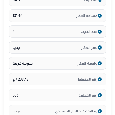
•
🕌 بالقرب من مسجد
131.64
مساحة العقار
🏫 بالقرب من مدرسة
🛣️ بالقرب من طريق المدينة المنورة
🛣️ بالقرب من شارع الامير سلطان
4
عدد الغرف
🌟 سمارت هوم
✨ مدخل راقي
جديد
عمر العقار
💫 ضمانات تصل الى 25 سنة
•
جنوبية غربية
واجهة العقار
*لمزيد من التفاصيل تواصل معنا 0530089755
3 / 238 / ع
رقم المخطط
563
رقم القطعة
يوجد
مطابقة كود البناء السعودي