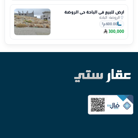
ارض للبيع في الباحة حي الروضة
الروضة
|
الباحة
600.00 م²
300,000