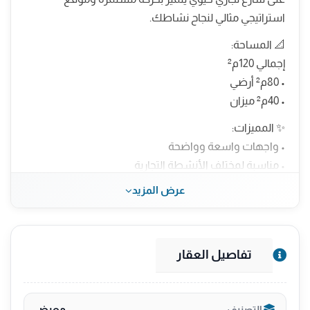
استراتيجي مثالي لنجاح نشاطك.
📐 المساحة:
إجمالي 120م²
• 80م² أرضي
• 40م² ميزان
✨ المميزات:
• واجهات واسعة وواضحة
• مناسبة لمختلف الأنشطة التجارية
• موقع سهل الوصول للعملاء
عرض المزيد
• منطقة مخدومة ومحاطة بالخدمات
• مواقف متوفرة لراحة العملاء
📞 للتواصل والاستفسار:
تفاصيل العقار
0550643711
0541310198
معرض
التصنيف