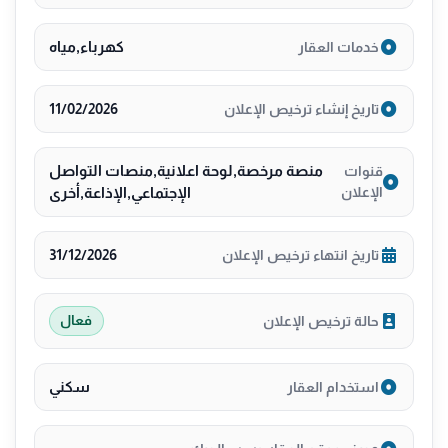
_______
مساحه الارض الوحده ٣٣٠
كهرباء,مياه
خدمات العقار
🔑 عقار جاهز للمعاينة
11/02/2026
تاريخ إنشاء ترخيص الإعلان
📞 للتواصل: 0538473777-0569793111-0507008825
#عقارات #عقارات_للبيع #الرياض #فلل #شقق
منصة مرخصة,لوحة اعلانية,منصات التواصل
قنوات
الإعلان
الإجتماعي,الإذاعة,أخرى
31/12/2026
تاريخ انتهاء ترخيص الإعلان
حالة ترخيص الإعلان
فعال
سكني
استخدام العقار