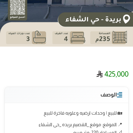
ريال سعودي
425,000
الوصف
🏡 للبيع | وحدات ارضيه وعلويه فاخرة للبيع
📍 الموقع: موقع _القصيم بريده _حى الشفاء
📐 المساحة: 220 متر مربع