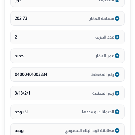
2️⃣ غرفه
🔹 مطبخ ومستودع
🔹درج داخلي
202.73
مساحة العقار
1️⃣ غرفه ماستر
1️⃣ غرفه
2
عدد الغرف
1️⃣ حمام
📐 المساحه 235 م
جديد
عمر العقار
💸السعر 425,000
—————————-
04000401003834
رقم المخطط
البناء على الكود السعودي
تحت اشراف المالك
________
3/13/2/1
رقم القطعة
🔘الضمانات 🧾
يوجد جميع الضمانات
لا يوجد
الضمانات و مددها
ضمانات علي السباكه
ضمانات علي الكهرباء
يوجد
مطابقة كود البناء السعودي
_تشطيب ViP