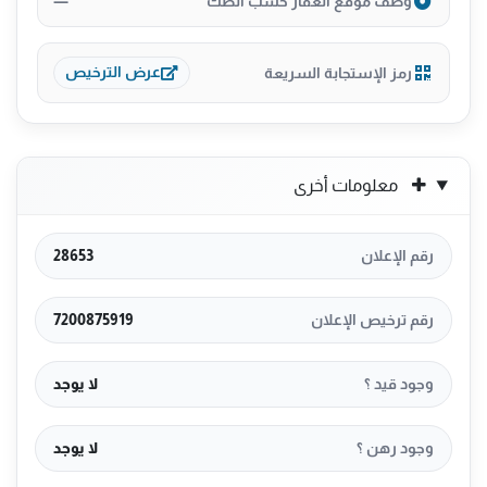
—
وصف موقع العقار حسب الصك
رمز الإستجابة السريعة
عرض الترخيص
معلومات أخرى
رقم الإعلان
28653
رقم ترخيص الإعلان
7200875919
وجود قيد ؟
لا يوجد
وجود رهن ؟
لا يوجد