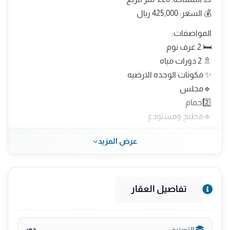
💰 السعر: 425,000 ريال
المواصفات:
🛏 2 غرف نوم
🚿 2 دورات مياه
✨ مكونات الوحده الارضيه
🔹مجلس
2️⃣حمام
🔹مطبخ ومستودع
2️⃣ غرفه نوم
عرض المزيد
1️⃣ غرفة ماستر
📐المساحه 220م
💸السعر 399,000
تفاصيل العقار
🔹مكونات الوحده علويه 🔹
🔹مجلس
2️⃣ حمام
دور
التصنيف