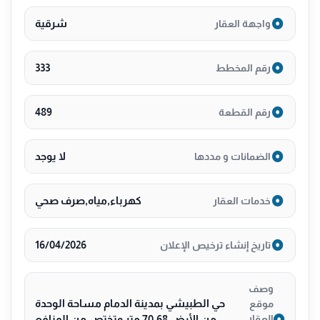
شرقية
واجهة العقار
333
رقم المخطط
489
رقم القطعة
لا يوجد
الضمانات و مددها
كهرباء,مياه,صرف صحي
خدمات العقار
16/04/2026
تاريخ إنشاء ترخيص الإعلان
وصف
حي الطبيشي بمدينة الدمام مساحة الوحدة
موقع
من الأرض 70.68 متر وتختص من المنافع
العقار