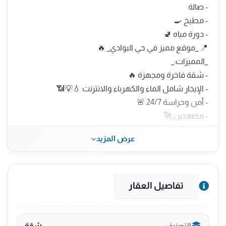
- صالة
- مطبخ 🍳
- دورة مياه 🚽
📍 _موقع مميز في حي البوادي_ 🔥
_المميزات:_
- شقة فاخرة ومجهزة 🔥
- الإيجار شامل الماء والكهرباء والانترنت 💧💡📶
- أمن وحراسة 24/7 🚨
- مصعدين 🚀
- موقف سيارات متوفر 🅿️
عرض المزيد
- قرب من المولات والأسواق 🛍️
- جيران محترمين 👨‍👩‍👧‍👦
- نظافة وصيانة دورية 🧹
- انترنت مجاني 📶
تفاصيل العقار
- خدمة تنظيف دورية 🧹
- صيانة فورية 🔧
- قريب من المدارس والمستشفيات 🏥
شقة
التصنيف