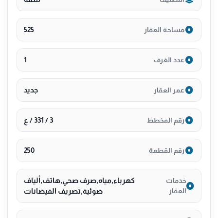
- بيئة هادئة وآمنة 🌳
💰 _المطلوب: 2,500 ريال_
525
مساحة العقار
📝 _رقم ترخيص الإعلان: 7100275381
📞 _للتواصل والاستفسار: 0554322675_
1
عدد الغرف
جديد
عمر العقار
3 / 331 / ع
رقم المخطط
250
رقم القطعة
كهرباء,مياه,صرف صحي,هاتف,ألياف
خدمات
العقار
ضوئية,تصريف الفيضانات