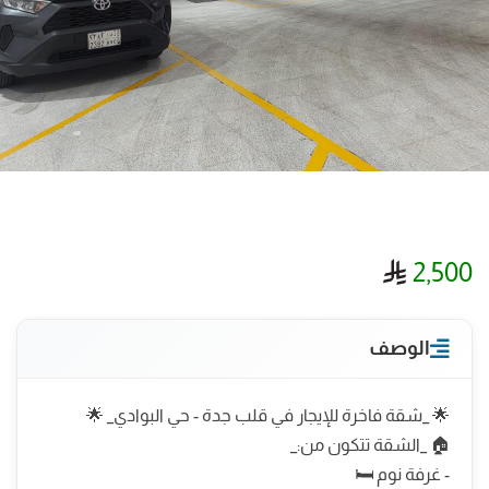
ريال سعودي
2,500
الوصف
🌟 _شقة فاخرة للإيجار في قلب جدة - حي البوادي_ 🌟
🏠 _الشقة تتكون من:_
- غرفة نوم 🛏️