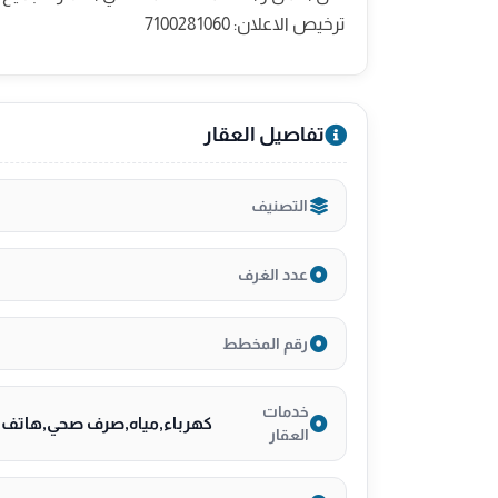
ترخيص الاعلان: 7100281060
تفاصيل العقار
التصنيف
عدد الغرف
رقم المخطط
خدمات
كهرباء,مياه,صرف صحي,هاتف,أ
العقار