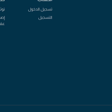
تسجيل الدخول
توث
التسجيل
إصد
عقا