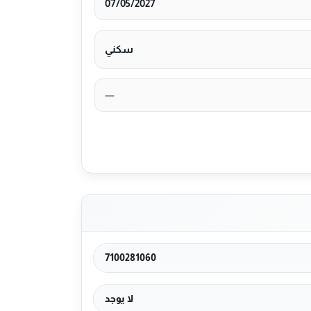
07/05/2027
سكني
—
7100281060
لا يوجد