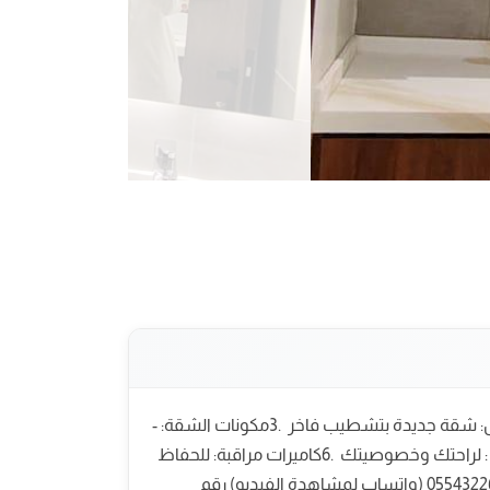
شقة فاخرة للإيجار في جدة - حي البوادي ‎تفاصيل الشقة: ‎1. ‎موقع متميز: قريب من جميع الخدمات ‎2. ‎تشطيب سوبر لوكس: شقة جديدة بتشطيب فاخر ‎3. ‎مكونات الشقة: -
‎غرفة - ‎مطبخ راكب - ‎دورة مياه - ‎مكيفات راكبة - ‎شاشة ‎4. ‎شامل الماء والكهرباء: لا داعي للقلق بشأن الفواتير ‎5. ‎مصعدين : لراحتك وخصوصيتك ‎6. ‎كاميرات مراقبة: للحفاظ
على الأمن والسلامة ‎7. ‎خدمات في العمارة: جميع الخدمات متوفرة في نفس العمارة ‎ ‎* ‎المطلوب: 2500 ريال ‎للتواصل: 0554322675 (واتساب لمشاهدة الفيديو) ‎رقم