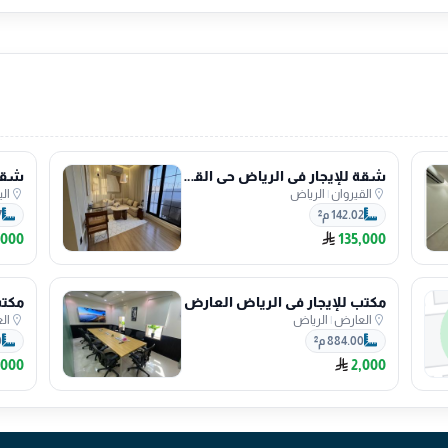
شقة للإيجار في الرياض حي القيروان
القيروان
|
الرياض
ال
142.02 م²
7
,000
135,000
مكتب للإيجار في الرياض العارض
مكتب
العارض
|
الرياض
ال
884.00 م²
0
,000
2,000