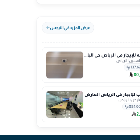
عرض المزيد في النرجس
شقة للإيجار في الرياض حي الياسمين
ياسمين
|
الرياض
137.6 م²
80
 للإيجار في الرياض العارض
عارض
|
الرياض
884.0 م²
2