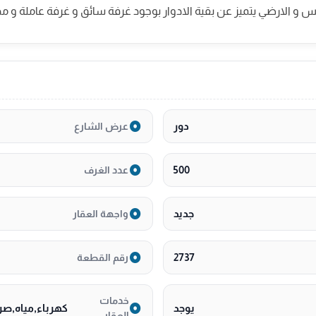
س و الارضي يتميز عن بقية الادوار بوجود غرفة سائق و غرفة عاملة و 
دور
عرض الشارع
500
عدد الغرف
جديد
واجهة العقار
2737
رقم القطعة
خدمات
يوجد
كهرباء,مياه,ص
العقار