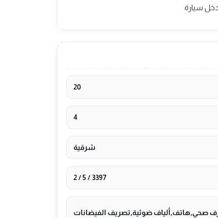
مدخل سيارة
20
4
شرقية
3397 / 5 / 2
رف صحي,هاتف,ألياف ضوئية,تصريف الفيضانات