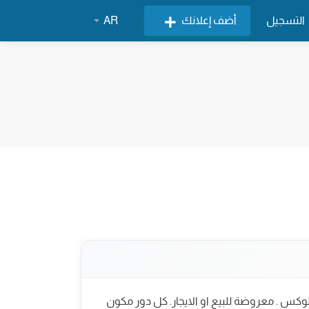
التسجيل
أضف إعلانك
AR
 ١٢ دور مكيفة و مطابخ راكبة و تشطيب ديلوكس . معروضة للبيع او الايجار. كل دور مكون