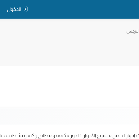
الدخول
لنرجس
عدد اربع فلل تقع في النرجس، كل فلة مكونه ثلاث ادوار ليصبح مجموع الأدوار