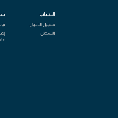
الحساب
خدم
تسجيل الدخول
توث
التسجيل
إصد
عقا