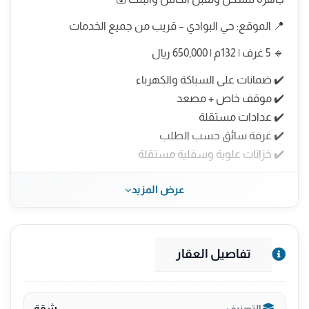
📍 الموقع: حي البوادي – قريب من جميع الخدمات
🔹 5 غرف | 132م | 650,000 ريال
✔️ ضمانات على السباكة والكهرباء
✔️ موقف خاص + مصعد
✔️ عدادات مستقلة
✔️ غرفة سائق حسب الطلب
✔️ خزانات علوية وسفلية مستقلة
🔥 العرض محدود – احجز الآن قبل نفاد الوحدات
عرض المزيد
📲 للتفاصيل والتواصل واتساب مباشرة : 0509640412
-----------------------------------------------------
تفاصيل العقار
شقة
التصنيف