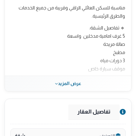
مناسبة للسكن العائلي الراقي وقريبة من جميع الخدمات
والطرق الرئيسية.
🔹 تفاصيل الشقة:
5 غرف امامية مدخلين واسعة
صالة مريحة
مطبخ
3 دورات مياه
موقف سيارة خاص
خزانات علوية وسفلية مستقلة
عرض المزيد
💰 السعر: 650,000 ريال فقط
موقع حيوي يسهّل عليك الوصول للمدارس،
المستشفيات، والأسواق.
تفاصيل العقار
📞 للتواصل والاستفسار والمعاينة: 0509640412
امتلك شقتك الآن في أحد أفضل أحياء جدة السكنية.
شقة
التصنيف